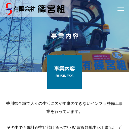
事 業 内 容
事業内容
BUSINESS
香川県全域で人々の生活に欠かす事のできないインフラ整備工事
業を行っています。
その中でも弊社が主に請け負っている“電線類地中化工事”は、近